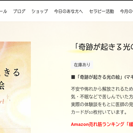
ール
ブログ
ショップ
今日のあなたへ
セラピー活動
今月の
「奇跡が起きる光
在庫あり
■「奇跡が起きる光の絵」
(マ
不安や怖れから解放されるた
気・不眠などで苦しんでいた
実際の体験談をもとに医師の
カードが10枚付いています。
Amazon売れ筋ランキング