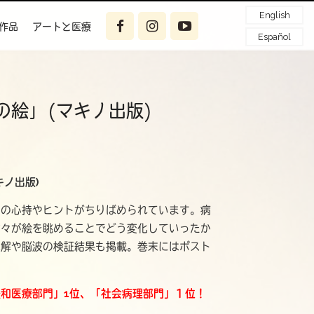
English
作品
アートと医療
Español
の絵」(マキノ出版)
キノ出版)
めの心持やヒントがちりばめられています。病
方々が絵を眺めることでどう変化していったか
見解や脳波の検証結果も掲載。巻末にはポスト
「緩和医療部門」1位、「社会病理部門」１位！